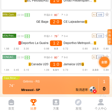
EC Pelotas(RS)
Uniao Frederiquense RS
1
0
:
BRA Campeonato Gaucho 2
AI
分析
22:30
GE Bage
CE Lajeadense
2
0
:
出
奇
VEN Primera Division
AI
分析
22:30
助
手
Deportivo La Guaira
Deportivo Metropolitano
1
2
:
1.98
2.92
3.30
0.98
0.5
0.72
0.90
2/2.5
0.80
CONCACAF U20 Championship
AI
分析
22:30
Canada U20
Jamaica U20
1
0
:
1.84
3.45
3.15
1.09
0.5/1
0.73
0.91
2.5/3
0.89
Copa Betano do Brasil
Copa Governo do Estado de Sergipe
分析
22:30
Grêmio - RS
1
Lagarto
Guarany SE
2
0
:
0
取消进球
Mirassol - SP
BRA Youth Championship
分析
23:00
Roraima U20
Sao Raimundo-RR Youth
0
0
:
首页
比赛
方案
发现
个人中心